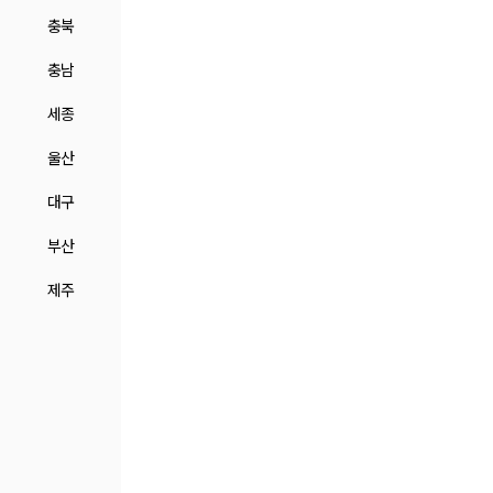
충북
충남
세종
울산
대구
부산
제주