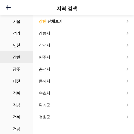
지역 검색
서울
강원
전체보기
경기
강릉시
인천
삼척시
강원
원주시
광주
춘천시
대전
동해시
경북
속초시
경남
횡성군
전북
철원군
전남