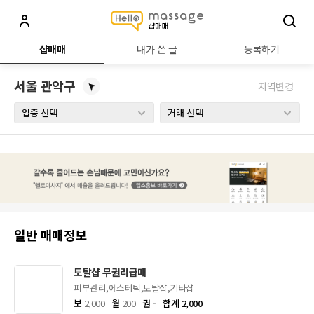
헬로샵매매 - 마사지샵 직거래 정보
샵매매
내가 쓴 글
등록하기
서울 관악구
지역변경
일반 매매정보
토탈샵 무권리급매
피부관리,에스테틱,토탈샵,기타샵
보
2,000
월
200
권
-
합계 2,000