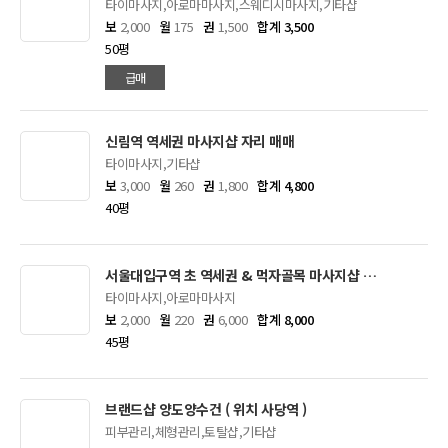
타이마사지,아로마마사지,스웨디시마사지,기타샵
보
2,000
월
175
권
1,500
합계 3,500
50평
급매
신림역 역세권 마사지샵 자리 매매
타이마사지,기타샵
보
3,000
월
260
권
1,800
합계 4,800
40평
서울대입구역 초 역세권 & 먹자골목 마사지샵 매매
타이마사지,아로마마사지
보
2,000
월
220
권
6,000
합계 8,000
45평
브랜드샵 양도양수건 ( 위치 사당역 )
피부관리,체형관리,토탈샵,기타샵