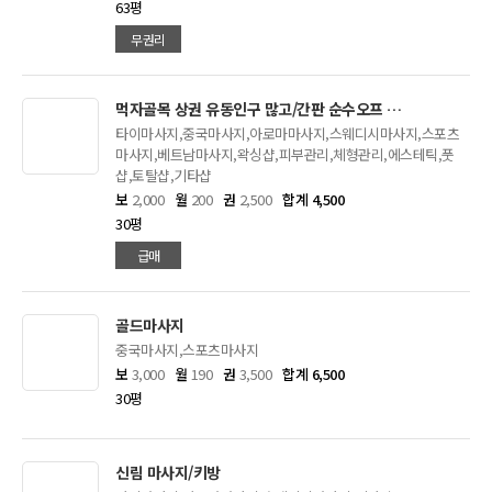
63평
무권리
먹자골목 상권 유동인구 많고/간판 순수오프 일일 15팀이상
타이마사지,중국마사지,아로마마사지,스웨디시마사지,스포츠
마사지,베트남마사지,왁싱샵,피부관리,체형관리,에스테틱,풋
샵,토탈샵,기타샵
보
2,000
월
200
권
2,500
합계 4,500
30평
급매
골드마사지
중국마사지,스포츠마사지
보
3,000
월
190
권
3,500
합계 6,500
30평
신림 마사지/키방