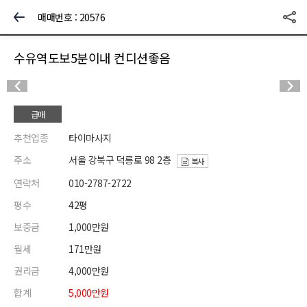
매매번호 : 20576
수유역도보5분이내 컨디션좋음
급매
추천업종
타이마사지
주소
서울 강북구 덕릉로 98 2층
복사
연락처
010-2787-2722
평수
42평
보증금
1,000만원
월세
171만원
권리금
4,000만원
합계
5,000만원