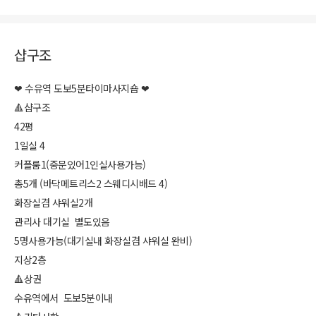
샵구조
❤ 수유역 도보5분타이마사지숍 ❤
🔺샵구조
42평
1일실 4
커플룸1(중문있어1인실사용가능)
총5개 (바닥메트리스2 스웨디시배드 4)
화장실겸 샤워실2개
관리사 대기실 별도있음
5명사용가능(대기실내 화장실겸 샤워실 완비)
지상2층
🔺상권
수유역에서 도보5분이내