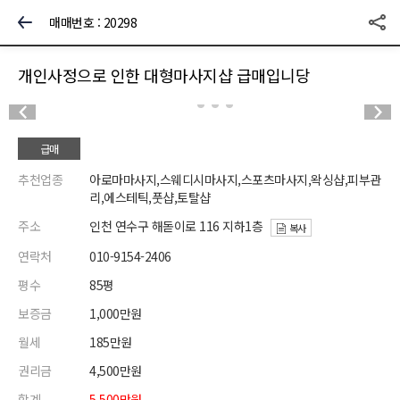
매매번호 : 20298
개인사정으로 인한 대형마사지샵 급매입니당
급매
추천업종
아로마마사지,스웨디시마사지,스포츠마사지,왁싱샵,피부관
리,에스테틱,풋샵,토탈샵
주소
인천 연수구 해돋이로 116 지하1층
복사
연락처
010-9154-2406
평수
85평
보증금
1,000만원
월세
185만원
권리금
4,500만원
합계
5,500만원