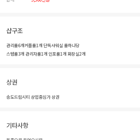
샵구조
관리룸6개커플룸1개 단독샤워실 룸하나당
스텝룸3개 관리자룸1개 인포룸1개 화장실2개
상권
송도드림시티 상업중심가 상권
기타사항